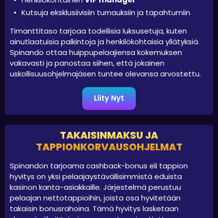
Kutsuja eksklusiivisiin turnauksiin ja tapahtumiin
Timanttitaso tarjoaa todellisia luksusetuja, kuten
ainutlaatuisia palkintoja ja henkilökohtaisia yllätyksiä.
Spinando ottaa huippupelaajiensa kokemuksen
vakavasti ja panostaa siihen, että jokainen
uskollisuusohjelmajäsen tuntee olevansa arvostettu.
Liity Nyt
TAKAISINMAKSU JA
TAPPIONKORVAUSOHJELMAT
Spinandon tarjoama cashback-bonus eli tappion
hyvitys on yksi pelaajaystävällisimmistä eduista
kasinon kanta-asiakkaille. Järjestelmä perustuu
pelaajan nettotappioihin, joista osa hyvitetään
takaisin bonusrahoina. Tämä hyvitys lasketaan