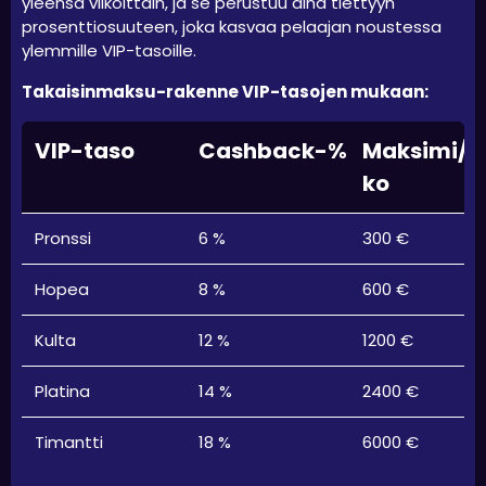
yleensä viikoittain, ja se perustuu aina tiettyyn
prosenttiosuuteen, joka kasvaa pelaajan noustessa
ylemmille VIP-tasoille.
Takaisinmaksu-rakenne VIP-tasojen mukaan:
VIP-taso
Cashback-%
Maksimi/vi
ko
Pronssi
6 %
300 €
Hopea
8 %
600 €
Kulta
12 %
1200 €
Platina
14 %
2400 €
Timantti
18 %
6000 €