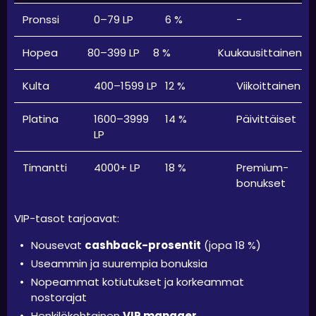
Pronssi
0–79 LP
6 %
-
P
Hopea
80–399 LP
8 %
Kuukausittainen
N
Kulta
400–1599 LP
12 %
Viikoittainen
V
Platina
1600–3999
14 %
Päivittäiset
E
LP
Timantti
4000+ LP
18 %
Premium-
L
bonukset
m
VIP-tasot tarjoavat:
Nousevat
cashback-prosentit
(jopa 18 %)
Useammin ja suurempia bonuksia
Nopeammat kotiutukset ja korkeammat
nostorajat
Henkilökohtainen
VIP manager