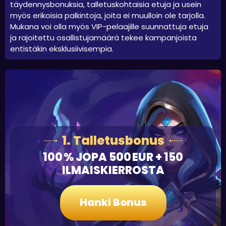
täydennysbonuksia, talletuskohtaisia etuja ja usein
myös erikoisia palkintoja, joita ei muulloin ole tarjolla.
Mukana voi olla myös VIP-pelaajille suunnattuja etuja
ja rajoitettu osallistujamäärä tekee kampanjoista
entistäkin eksklusiivisempia.
1. Talletusbonus
100 % JOPA 500 EUR + 150
ILMAISKIERROSTA
Hanki Bonus