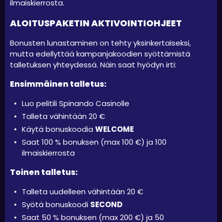
ilmaiskierrosta.
ALOITUSPAKETIN AKTIVOINTIOHJEET
Bonusten lunastaminen on tehty yksinkertaiseksi,
mutta edellyttää kampanjakoodien syöttämistä
talletuksen yhteydessä. Näin saat hyödyn irti:
Ensimmäinen talletus:
Luo pelitili Spinando Casinolle
Talleta vähintään 20 €
Käytä bonuskoodia
WELCOME
Saat 100 % bonuksen (max 100 €) ja 100
ilmaiskierrosta
Toinen talletus:
Talleta uudelleen vähintään 20 €
Syötä bonuskoodi
SECOND
Saat 50 % bonuksen (max 200 €) ja 50