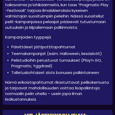
taikavoimia ja lohikäärmeitä, kun taas “Pragmatic Play
-festivaali” tarjoaa ilmaiskierroksia kyseisen
valmistajan suosituimpiin peleihin. Näissä suositellut
pelit-kampanjoissa pelaajat pääsevät tutustumaan
uutuuksiin ja kilpailemaan palkinnoista.
Kampanjoiden tyyppejä:
Päivittäiset jättipottitapahtumat
Teemakampanjat (esim. Halloween, kesäslotit)
Pelistudioihin perustuvat turnaukset (Play’n GO,
Pragmatic, Yggdrasil)
Talletuskohtaiset slots bonuses palkintoineen
Nämä erikoistapahtumat rikastuttavat pelikokemusta
ja tarjoavat mahdollisuuden voittaa lisäpalkintoja
normaalin pelin ohella – usein jopa ilman
lisäkustannuksia.